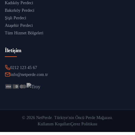
Kadıköy Perdeci
Bakırköy Perdeci
Şişli Perdeci
Ataşehir Perdeci
Tüm Hizmet Bölgeleri
İletişim
0212 123 45 67
info@netperde.com.tr
©
2026
NetPerde
. Türkiye'nin Öncü Perde Mağazası.
Kullanım Koşulları
Çerez Politikası