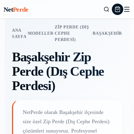
Net
Perde
ZIP PERDE (DIŞ
ANA
/
MODELLER
/
CEPHE
/
BAŞAKŞEHIR
SAYFA
PERDESI)
Başakşehir
Zip
Perde (Dış Cephe
Perdesi)
NetPerde olarak
Başakşehir
ilçesinde
size özel
Zip Perde (Dış Cephe Perdesi)
çözümleri sunuyoruz. Profesyonel