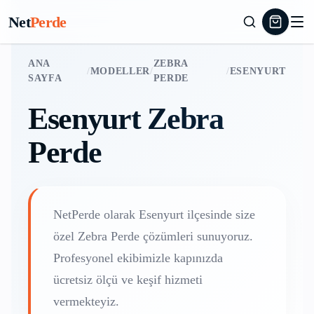
Net
Perde
ANA
ZEBRA
/
MODELLER
/
/
ESENYURT
SAYFA
PERDE
Esenyurt
Zebra
Perde
NetPerde olarak
Esenyurt
ilçesinde size
özel
Zebra Perde
çözümleri sunuyoruz.
Profesyonel ekibimizle kapınızda
ücretsiz ölçü ve keşif hizmeti
vermekteyiz.