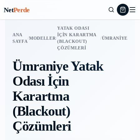
Net
Perde
YATAK ODASI
ANA
İÇIN KARARTMA
/
MODELLER
/
/
ÜMRANIYE
SAYFA
(BLACKOUT)
ÇÖZÜMLERI
Ümraniye
Yatak
Odası İçin
Karartma
(Blackout)
Çözümleri