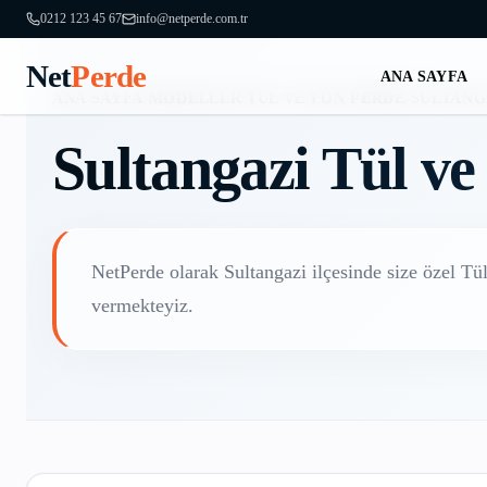
0212 123 45 67
info@netperde.com.tr
Net
Perde
ANA SAYFA
ANA SAYFA
/
MODELLER
/
TÜL VE FON PERDE
/
SULTANG
Sultangazi
Tül ve
NetPerde olarak
Sultangazi
ilçesinde size özel
Tül
vermekteyiz.