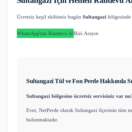
Sultangazi
İçin Hemen Randevu Al
Ücretsiz keşif ekibimiz bugün
Sultangazi
bölgesinde 
WhatsApp'tan Randevu Al
Bizi Arayın
Sultangazi
Tül ve Fon Perde
Hakkında Sı
Sultangazi
bölgesine ücretsiz servisiniz var mı
Evet, NetPerde olarak
Sultangazi
ilçesinin tüm ma
bulunmaktadır.