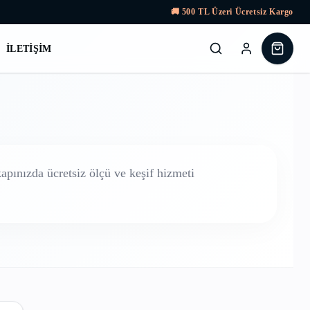
🚚
500
TL Üzeri Ücretsiz Kargo
İLETIŞIM
pınızda ücretsiz ölçü ve keşif hizmeti