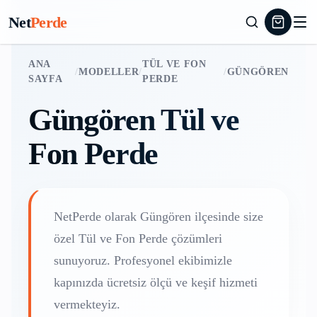
Net
Perde
ANA
TÜL VE FON
/
MODELLER
/
/
GÜNGÖREN
SAYFA
PERDE
Güngören
Tül ve
Fon Perde
NetPerde olarak
Güngören
ilçesinde size
özel
Tül ve Fon Perde
çözümleri
sunuyoruz. Profesyonel ekibimizle
kapınızda ücretsiz ölçü ve keşif hizmeti
vermekteyiz.