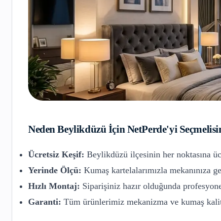
Neden
Beylikdüzü
İçin NetPerde'yi Seçmelisi
Ücretsiz Keşif:
Beylikdüzü
ilçesinin her noktasına üc
Yerinde Ölçü:
Kumaş kartelalarımızla mekanınıza gel
Hızlı Montaj:
Siparişiniz hazır olduğunda profesyone
Garanti:
Tüm ürünlerimiz mekanizma ve kumaş kalite