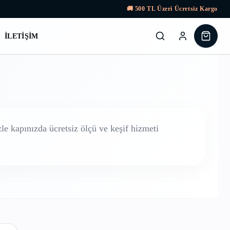
🚚
500
TL Üzeri Ücretsiz Kargo
İLETIŞIM
e kapınızda ücretsiz ölçü ve keşif hizmeti