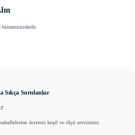
lın
 hizmetinizdedir.
 Sıkça Sorulanlar
ı?
ahallelerine ücretsiz keşif ve ölçü servisimiz