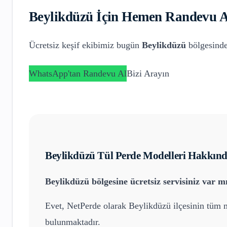
Beylikdüzü
İçin Hemen Randevu A
Ücretsiz keşif ekibimiz bugün
Beylikdüzü
bölgesinde
WhatsApp'tan Randevu Al
Bizi Arayın
Beylikdüzü
Tül Perde Modelleri
Hakkında
Beylikdüzü
bölgesine ücretsiz servisiniz var m
Evet, NetPerde olarak
Beylikdüzü
ilçesinin tüm m
bulunmaktadır.