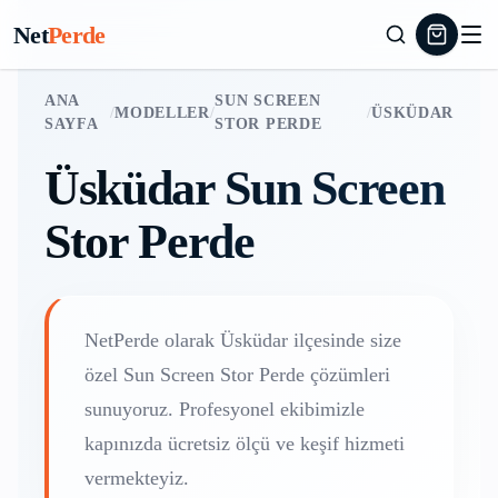
Net
Perde
ANA
SUN SCREEN
/
MODELLER
/
/
ÜSKÜDAR
SAYFA
STOR PERDE
Üsküdar
Sun Screen
Stor Perde
NetPerde olarak
Üsküdar
ilçesinde size
özel
Sun Screen Stor Perde
çözümleri
sunuyoruz. Profesyonel ekibimizle
kapınızda ücretsiz ölçü ve keşif hizmeti
vermekteyiz.