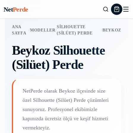
Net
Perde
ANA
SILHOUETTE
/
MODELLER
/
/
BEYKOZ
SAYFA
(SILÜET) PERDE
Beykoz
Silhouette
(Silüet) Perde
NetPerde olarak
Beykoz
ilçesinde size
özel
Silhouette (Silüet) Perde
çözümleri
sunuyoruz. Profesyonel ekibimizle
kapınızda ücretsiz ölçü ve keşif hizmeti
vermekteyiz.