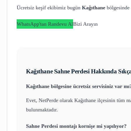
Ücretsiz keşif ekibimiz bugün
Kağıthane
bölgesinde 
WhatsApp'tan Randevu Al
Bizi Arayın
Kağıthane
Sahne Perdesi
Hakkında Sıkça
Kağıthane
bölgesine ücretsiz servisiniz var mı
Evet, NetPerde olarak
Kağıthane
ilçesinin tüm ma
bulunmaktadır.
Sahne Perdesi
montajı kornişe mi yapılıyor?