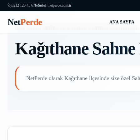
0212 123 45 67
info@netperde.com.tr
Net
Perde
ANA SAYFA
ANA SAYFA
/
MODELLER
/
SAHNE PERDESI
/
KAĞITHANE
Kağıthane
Sahne 
NetPerde olarak
Kağıthane
ilçesinde size özel
Sah