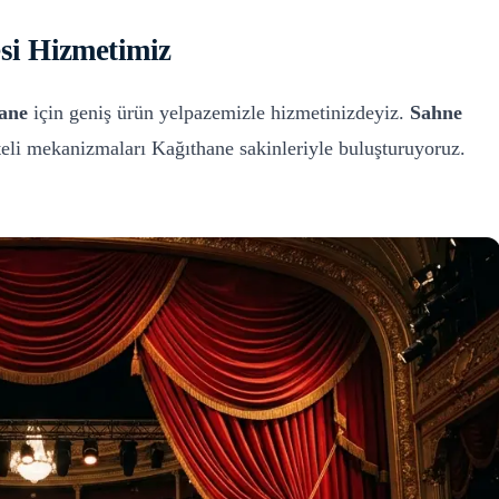
si
Hizmetimiz
ane
için geniş ürün yelpazemizle hizmetinizdeyiz.
Sahne
iteli mekanizmaları
Kağıthane
sakinleriyle buluşturuyoruz.