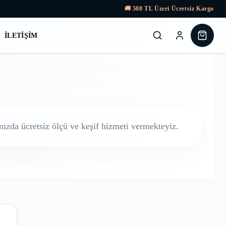
🚚
500
TL Üzeri Ücretsiz Kargo
İLETIŞIM
ızda ücretsiz ölçü ve keşif hizmeti vermekteyiz.