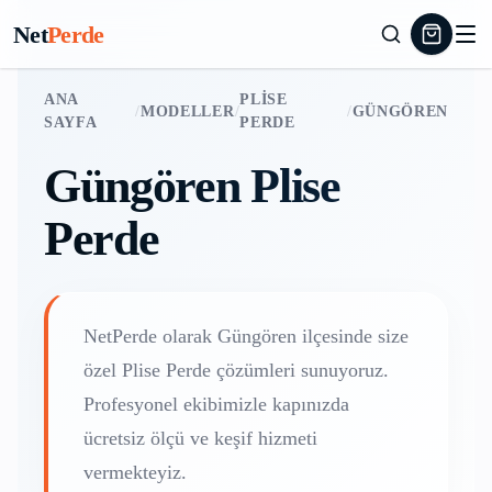
Net
Perde
ANA
PLISE
/
MODELLER
/
/
GÜNGÖREN
SAYFA
PERDE
Güngören
Plise
Perde
NetPerde olarak
Güngören
ilçesinde size
özel
Plise Perde
çözümleri sunuyoruz.
Profesyonel ekibimizle kapınızda
ücretsiz ölçü ve keşif hizmeti
vermekteyiz.