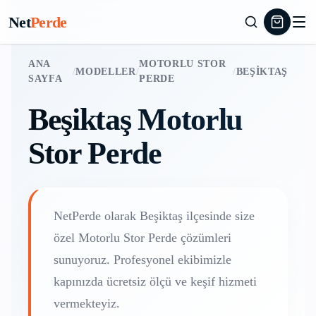
Net
Perde
ANA
MOTORLU STOR
/
MODELLER
/
/
BEŞIKTAŞ
SAYFA
PERDE
Beşiktaş
Motorlu
Stor Perde
NetPerde olarak
Beşiktaş
ilçesinde size
özel
Motorlu Stor Perde
çözümleri
sunuyoruz. Profesyonel ekibimizle
kapınızda ücretsiz ölçü ve keşif hizmeti
vermekteyiz.