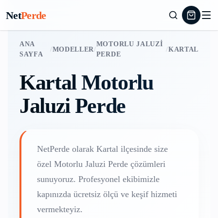
Net
Perde
ANA
MOTORLU JALUZI
/
MODELLER
/
/
KARTAL
SAYFA
PERDE
Kartal
Motorlu
Jaluzi Perde
NetPerde olarak
Kartal
ilçesinde size
özel
Motorlu Jaluzi Perde
çözümleri
sunuyoruz. Profesyonel ekibimizle
kapınızda ücretsiz ölçü ve keşif hizmeti
vermekteyiz.