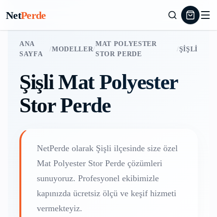
Net
Perde
ANA
MAT POLYESTER
/
MODELLER
/
/
ŞIŞLI
SAYFA
STOR PERDE
Şişli
Mat Polyester
Stor Perde
NetPerde olarak
Şişli
ilçesinde size özel
Mat Polyester Stor Perde
çözümleri
sunuyoruz. Profesyonel ekibimizle
kapınızda ücretsiz ölçü ve keşif hizmeti
vermekteyiz.