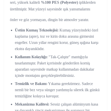
seri, yüksek kaliteli
%100 PES (Polyester)
ipliklerden
üretilmiştir. Mat yüzeyi sayesinde ışık yansımalarını
önler ve göz yormayan, dingin bir atmosfer yaratır.
Üstün Kumaş Teknolojisi:
Kumaş yüzeyindeki özel
kaplama (apre), toz ve kirin doku arasına girmesini
engeller. Uzun yıllar rengini korur, güneş ışığına karşı
ekstra dayanıklıdır.
Kullanım Kolaylığı:
"Tak-Çalıştır" mantığıyla
tasarlanmıştır. Paket içerisinde gönderilen korniş
aparatları sayesinde matkap kullanmadan dakikalar
içinde montajını gerçekleştirebilirsiniz.
Temizlik ve Bakım:
Yıkama gerektirmez. Sadece
nemli bir bez veya sünger yardımıyla silerek ilk günkü
temizliğine kolayca kavuşur.
Mekanizma Kalitesi:
Sessiz çalışan alüminyum kasa
ve dayanıklı zincir mekanizması ile sorunsuz bir