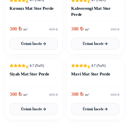
4.7
(
NaN
)
4.7
(
NaN
)
%25 İNDIRIM
%25 İNDIRIM
Kırmızı Mat Stor Perde
Kahverengi Mat Stor
Perde
300
₺
300
₺
/ m²
400
₺
/ m²
400
₺
Ürünü İncele
Ürünü İncele
4.7
(
NaN
)
4.7
(
NaN
)
%25 İNDIRIM
%25 İNDIRIM
Siyah Mat Stor Perde
Mavi Mat Stor Perde
300
₺
300
₺
/ m²
400
₺
/ m²
400
₺
Ürünü İncele
Ürünü İncele