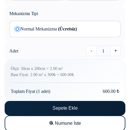
Mekanizma Tipi
Normal Mekanizma
(Ücretsiz)
-
+
Adet
1
Ölçü: 50cm x 200cm = 2.00 m²
Base Fiyat: 2.00 m² x 300₺ = 600.00₺
Toplam Fiyat (
1
adet)
600.00
₺
Sepete Ekle
🧶 Numune İste