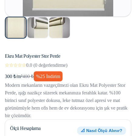
Ekru Mat Polyester Stor Perde
☆☆☆☆☆
0.0
(
0
değerlendirme)
300
₺/m²
400
₺
%
25
İndirim
Modern mekanların vazgeçilmezi olan Ekru Mat Polyester Stor
Perde, ışığı nazikçe süzerek mekanınıza ferahlık katar. %100
birinci sınıf polyester dokusu, leke tutmaz özel apresi ve mat
görünümüyle hem ofis hem de ev dekorasyonu için şık ve pratik
bir çözümdür.
Ölçü Hesaplama
📐 Nasıl Ölçü Alınır?