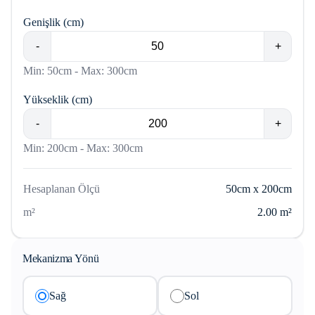
Genişlik (cm)
-
+
Min:
50
cm - Max:
300
cm
Yükseklik (cm)
-
+
Min:
200
cm - Max:
300
cm
Hesaplanan Ölçü
50
cm x
200
cm
m²
2.00
m²
Mekanizma Yönü
Sağ
Sol