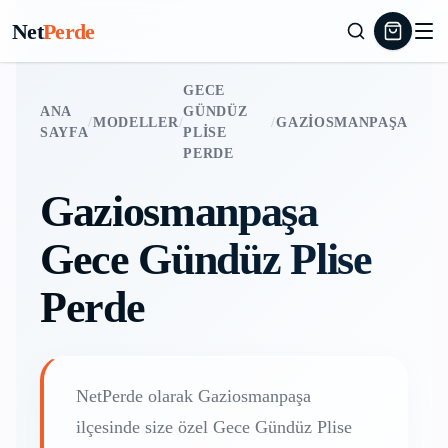
Net
Perde
GECE
ANA
GÜNDÜZ
/
MODELLER
/
/
GAZIOSMANPAŞA
SAYFA
PLISE
PERDE
Gaziosmanpaşa
Gece Gündüz Plise
Perde
NetPerde olarak
Gaziosmanpaşa
ilçesinde size özel
Gece Gündüz Plise