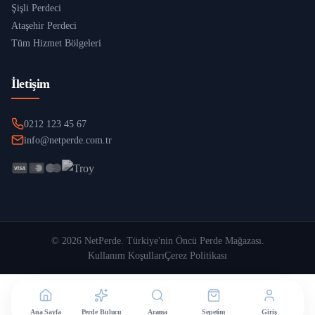
Şişli Perdeci
Ataşehir Perdeci
Tüm Hizmet Bölgeleri
İletişim
0212 123 45 67
info@netperde.com.tr
©
2026
NetPerde
. Türkiye'nin Öncü Perde Mağazası.
Kullanım Koşulları
Çerez Politikası
Ana Sayfa
Perde Bulucu
Arama
Sepetim
Giriş