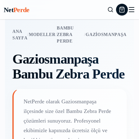
Net
Perde
BAMBU
ANA
/
MODELLER
/
ZEBRA
/
GAZIOSMANPAŞA
SAYFA
PERDE
Gaziosmanpaşa
Bambu Zebra Perde
NetPerde olarak
Gaziosmanpaşa
ilçesinde size özel
Bambu Zebra Perde
çözümleri sunuyoruz. Profesyonel
ekibimizle kapınızda ücretsiz ölçü ve