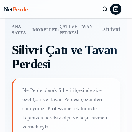
Net
Perde
ANA
ÇATI VE TAVAN
/
MODELLER
/
/
SILIVRI
SAYFA
PERDESI
Silivri
Çatı ve Tavan
Perdesi
NetPerde olarak
Silivri
ilçesinde size
özel
Çatı ve Tavan Perdesi
çözümleri
sunuyoruz. Profesyonel ekibimizle
kapınızda ücretsiz ölçü ve keşif hizmeti
vermekteyiz.