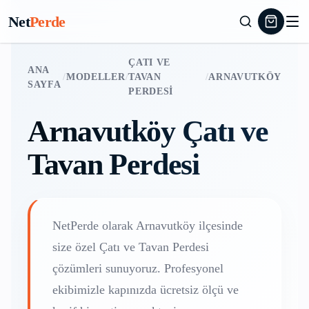
Net
Perde
ÇATI VE
ANA
/
MODELLER
/
TAVAN
/
ARNAVUTKÖY
SAYFA
PERDESI
Arnavutköy
Çatı ve
Tavan Perdesi
NetPerde olarak
Arnavutköy
ilçesinde
size özel
Çatı ve Tavan Perdesi
çözümleri sunuyoruz. Profesyonel
ekibimizle kapınızda ücretsiz ölçü ve