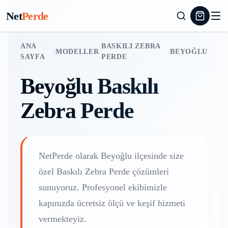
Net
Perde
ANA
BASKILI ZEBRA
/
MODELLER
/
/
BEYOĞLU
SAYFA
PERDE
Beyoğlu
Baskılı
Zebra Perde
NetPerde olarak
Beyoğlu
ilçesinde size
özel
Baskılı Zebra Perde
çözümleri
sunuyoruz. Profesyonel ekibimizle
kapınızda ücretsiz ölçü ve keşif hizmeti
vermekteyiz.