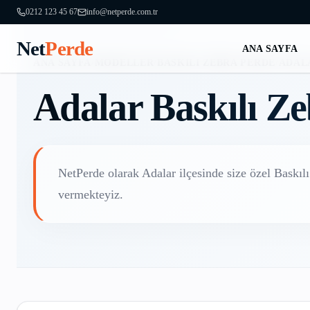
0212 123 45 67
info@netperde.com.tr
Net
Perde
ANA SAYFA
ANA SAYFA
/
MODELLER
/
BASKILI ZEBRA PERDE
/
ADAL
Adalar
Baskılı Z
NetPerde olarak
Adalar
ilçesinde size özel
Baskıl
vermekteyiz.