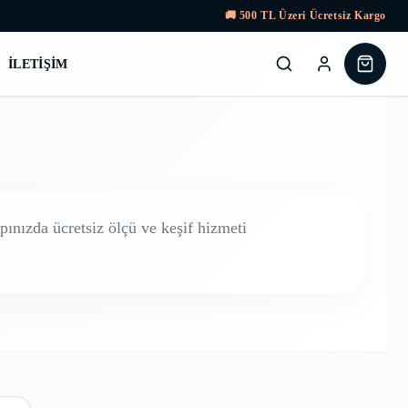
🚚
500
TL Üzeri Ücretsiz Kargo
İLETIŞIM
ınızda ücretsiz ölçü ve keşif hizmeti