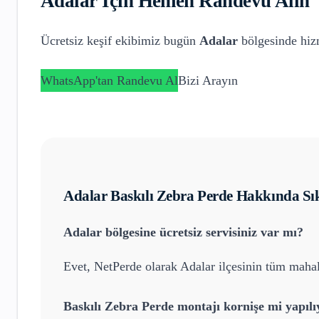
Adalar
İçin Hemen Randevu Alın
Ücretsiz keşif ekibimiz bugün
Adalar
bölgesinde hizm
WhatsApp'tan Randevu Al
Bizi Arayın
Adalar
Baskılı Zebra Perde
Hakkında Sık
Adalar
bölgesine ücretsiz servisiniz var mı?
Evet, NetPerde olarak
Adalar
ilçesinin tüm mahall
Baskılı Zebra Perde
montajı kornişe mi yapılı