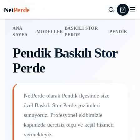
Net
Perde
ANA
BASKILI STOR
/
MODELLER
/
/
PENDIK
SAYFA
PERDE
Pendik
Baskılı Stor
Perde
NetPerde olarak
Pendik
ilçesinde size
özel
Baskılı Stor Perde
çözümleri
sunuyoruz. Profesyonel ekibimizle
kapınızda ücretsiz ölçü ve keşif hizmeti
vermekteyiz.