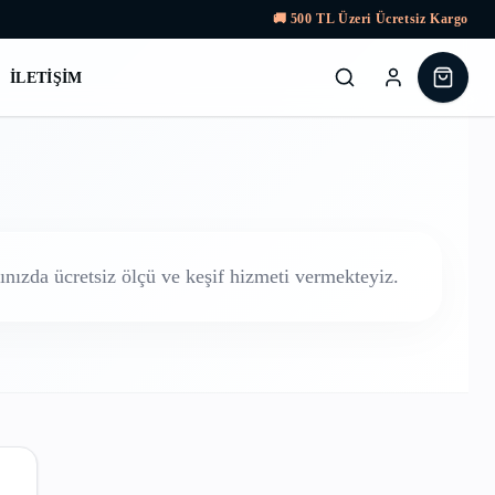
🚚
500
TL Üzeri Ücretsiz Kargo
İLETIŞIM
nızda ücretsiz ölçü ve keşif hizmeti vermekteyiz.