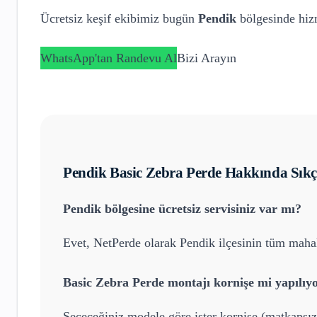
Ücretsiz keşif ekibimiz bugün
Pendik
bölgesinde hizm
WhatsApp'tan Randevu Al
Bizi Arayın
Pendik
Basic Zebra Perde
Hakkında Sıkç
Pendik
bölgesine ücretsiz servisiniz var mı?
Evet, NetPerde olarak
Pendik
ilçesinin tüm mahal
Basic Zebra Perde
montajı kornişe mi yapılıy
Seçeceğiniz modele göre ister kornişe (matkapsız