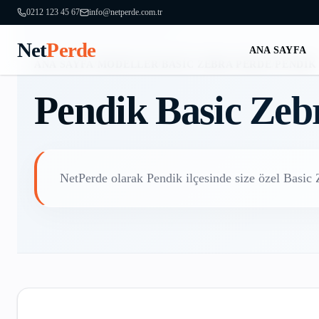
0212 123 45 67
info@netperde.com.tr
Net
Perde
ANA SAYFA
ANA SAYFA
/
MODELLER
/
BASIC ZEBRA PERDE
/
PENDIK
Pendik
Basic Zeb
NetPerde olarak
Pendik
ilçesinde size özel
Basic 