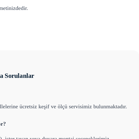
etinizdedir.
a Sorulanlar
lelerine ücretsiz keşif ve ölçü servisimiz bulunmaktadır.
or?
), ister tavan veya duvara montaj seçeneklerimiz