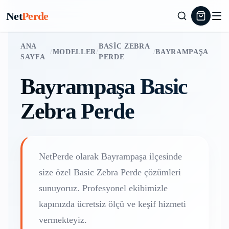
Net
Perde
ANA
BASIC ZEBRA
/
MODELLER
/
/
BAYRAMPAŞA
SAYFA
PERDE
Bayrampaşa
Basic
Zebra Perde
NetPerde olarak
Bayrampaşa
ilçesinde
size özel
Basic Zebra Perde
çözümleri
sunuyoruz. Profesyonel ekibimizle
kapınızda ücretsiz ölçü ve keşif hizmeti
vermekteyiz.