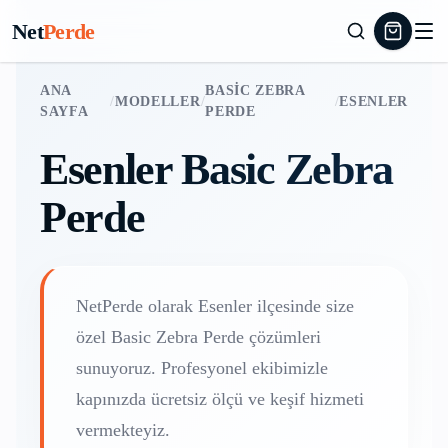
Net
Perde
ANA
BASIC ZEBRA
/
MODELLER
/
/
ESENLER
SAYFA
PERDE
Esenler
Basic Zebra
Perde
NetPerde olarak
Esenler
ilçesinde size
özel
Basic Zebra Perde
çözümleri
sunuyoruz. Profesyonel ekibimizle
kapınızda ücretsiz ölçü ve keşif hizmeti
vermekteyiz.