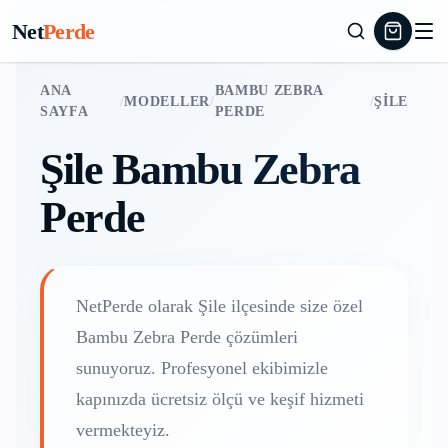
Net
Perde
ANA
BAMBU ZEBRA
/
MODELLER
/
/
ŞILE
SAYFA
PERDE
Şile
Bambu Zebra
Perde
NetPerde olarak
Şile
ilçesinde size özel
Bambu Zebra Perde
çözümleri
sunuyoruz. Profesyonel ekibimizle
kapınızda ücretsiz ölçü ve keşif hizmeti
vermekteyiz.