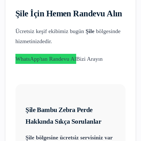
Şile
İçin Hemen Randevu Alın
Ücretsiz keşif ekibimiz bugün
Şile
bölgesinde
hizmetinizdedir.
WhatsApp'tan Randevu Al
Bizi Arayın
Şile
Bambu Zebra Perde
Hakkında Sıkça Sorulanlar
Şile
bölgesine ücretsiz servisiniz var