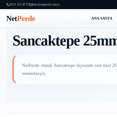
0212 123 45 67
info@netperde.com.tr
Net
Perde
ANA SAYFA
ANA SAYFA
/
MODELLER
/
25MM ALÜMINYUM JALUZI
/
S
Sancaktepe
25mm
NetPerde olarak
Sancaktepe
ilçesinde size özel
25
vermekteyiz.