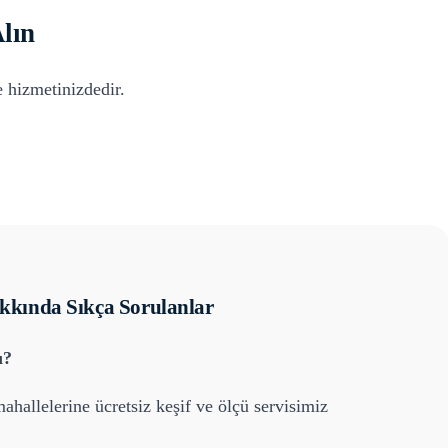
lın
 hizmetinizdedir.
kında Sıkça Sorulanlar
ı?
ahallelerine ücretsiz keşif ve ölçü servisimiz