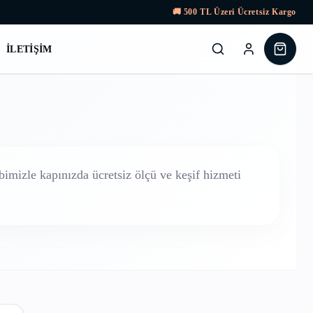
🚚
500
TL Üzeri Ücretsiz Kargo
İLETIŞIM
imizle kapınızda ücretsiz ölçü ve keşif hizmeti