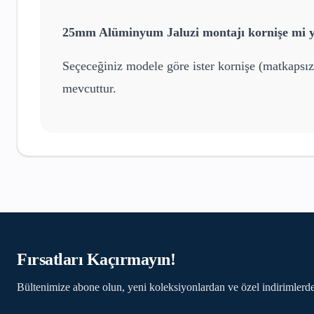
25mm Alüminyum Jaluzi
montajı kornişe mi y
Seçeceğiniz modele göre ister kornişe (matkapsız
mevcuttur.
Fırsatları Kaçırmayın!
Bültenimize abone olun, yeni koleksiyonlardan ve özel indirimlerde