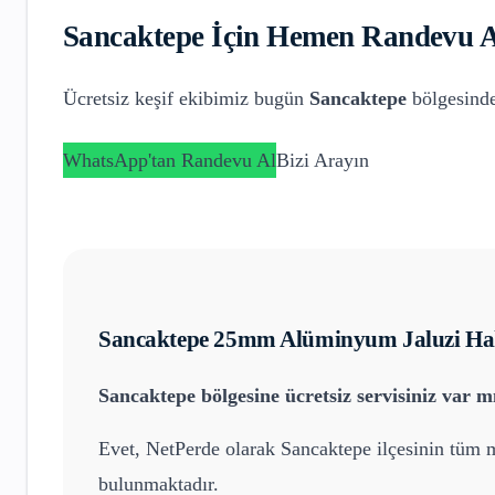
Sancaktepe
İçin Hemen Randevu A
Ücretsiz keşif ekibimiz bugün
Sancaktepe
bölgesinde
WhatsApp'tan Randevu Al
Bizi Arayın
Sancaktepe
25mm Alüminyum Jaluzi
Hak
Sancaktepe
bölgesine ücretsiz servisiniz var m
Evet, NetPerde olarak
Sancaktepe
ilçesinin tüm m
bulunmaktadır.