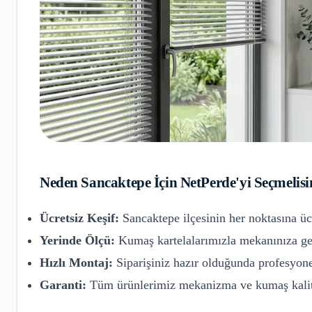
Neden
Sancaktepe
İçin NetPerde'yi Seçmelisi
Ücretsiz Keşif:
Sancaktepe
ilçesinin her noktasına üc
Yerinde Ölçü:
Kumaş kartelalarımızla mekanınıza gel
Hızlı Montaj:
Siparişiniz hazır olduğunda profesyone
Garanti:
Tüm ürünlerimiz mekanizma ve kumaş kalite