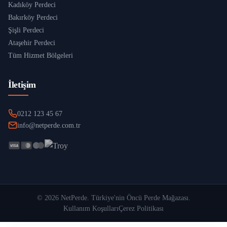
Kadıköy Perdeci
Bakırköy Perdeci
Şişli Perdeci
Ataşehir Perdeci
Tüm Hizmet Bölgeleri
İletişim
0212 123 45 67
info@netperde.com.tr
©
2026
NetPerde
. Türkiye'nin Öncü Perde Mağazası.
Kullanım Koşulları
Çerez Politikası