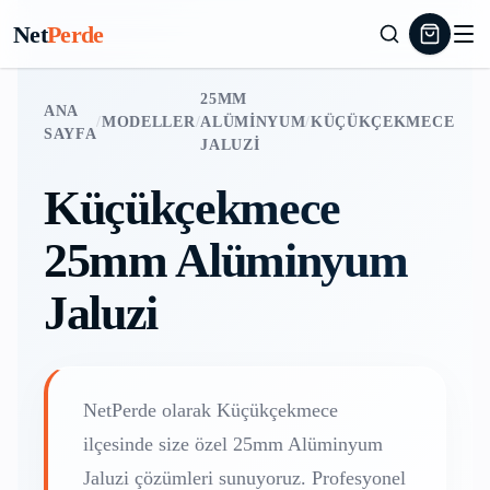
Net
Perde
25MM
ANA
/
MODELLER
/
ALÜMINYUM
/
KÜÇÜKÇEKMECE
SAYFA
JALUZI
Küçükçekmece
25mm Alüminyum
Jaluzi
NetPerde olarak
Küçükçekmece
ilçesinde size özel
25mm Alüminyum
Jaluzi
çözümleri sunuyoruz. Profesyonel