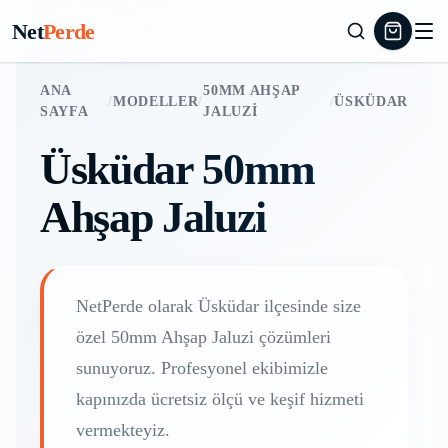
Net
Perde
ANA
50MM AHŞAP
/
MODELLER
/
/
ÜSKÜDAR
SAYFA
JALUZI
Üsküdar
50mm
Ahşap Jaluzi
NetPerde olarak
Üsküdar
ilçesinde size
özel
50mm Ahşap Jaluzi
çözümleri
sunuyoruz. Profesyonel ekibimizle
kapınızda ücretsiz ölçü ve keşif hizmeti
vermekteyiz.