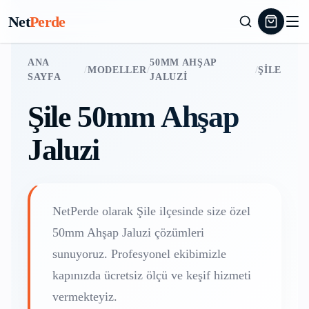
Net
Perde
ANA
50MM AHŞAP
/
MODELLER
/
/
ŞILE
SAYFA
JALUZI
Şile
50mm Ahşap
Jaluzi
NetPerde olarak
Şile
ilçesinde size özel
50mm Ahşap Jaluzi
çözümleri
sunuyoruz. Profesyonel ekibimizle
kapınızda ücretsiz ölçü ve keşif hizmeti
vermekteyiz.