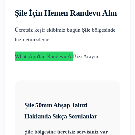
Şile
İçin Hemen Randevu Alın
Ücretsiz keşif ekibimiz bugün
Şile
bölgesinde
hizmetinizdedir.
WhatsApp'tan Randevu Al
Bizi Arayın
Şile
50mm Ahşap Jaluzi
Hakkında Sıkça Sorulanlar
Şile
bölgesine ücretsiz servisiniz var