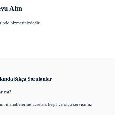
vu Alın
inde hizmetinizdedir.
ında Sıkça Sorulanlar
ar mı?
üm mahallelerine ücretsiz keşif ve ölçü servisimiz