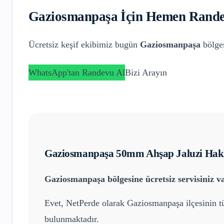
Gaziosmanpaşa
İçin Hemen Rande
Ücretsiz keşif ekibimiz bugün
Gaziosmanpaşa
bölges
WhatsApp'tan Randevu Al
Bizi Arayın
Gaziosmanpaşa
50mm Ahşap Jaluzi
Hakk
Gaziosmanpaşa
bölgesine ücretsiz servisiniz v
Evet, NetPerde olarak
Gaziosmanpaşa
ilçesinin t
bulunmaktadır.