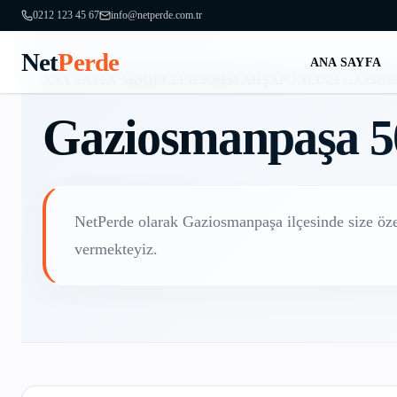
0212 123 45 67
info@netperde.com.tr
Net
Perde
ANA SAYFA
ANA SAYFA
/
MODELLER
/
50MM AHŞAP JALUZI
/
GAZIO
Gaziosmanpaşa
5
NetPerde olarak
Gaziosmanpaşa
ilçesinde size öz
vermekteyiz.