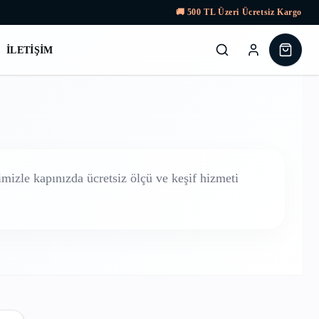
🚚
500
TL Üzeri Ücretsiz Kargo
İLETIŞIM
izle kapınızda ücretsiz ölçü ve keşif hizmeti