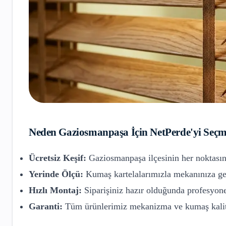
Neden
Gaziosmanpaşa
İçin NetPerde'yi Seçm
Ücretsiz Keşif:
Gaziosmanpaşa
ilçesinin her noktasın
Yerinde Ölçü:
Kumaş kartelalarımızla mekanınıza gel
Hızlı Montaj:
Siparişiniz hazır olduğunda profesyone
Garanti:
Tüm ürünlerimiz mekanizma ve kumaş kalite