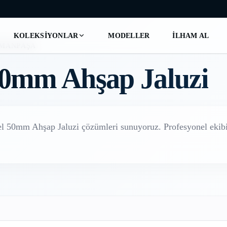
KOLEKSIYONLAR
MODELLER
İLHAM AL
SMANPAŞA
0mm Ahşap Jaluzi
el
50mm Ahşap Jaluzi
çözümleri sunuyoruz. Profesyonel ekibim