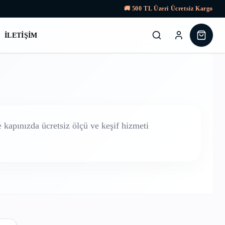
🚚
500
TL Üzeri Ücretsiz Kargo
İLETIŞIM
kapınızda ücretsiz ölçü ve keşif hizmeti