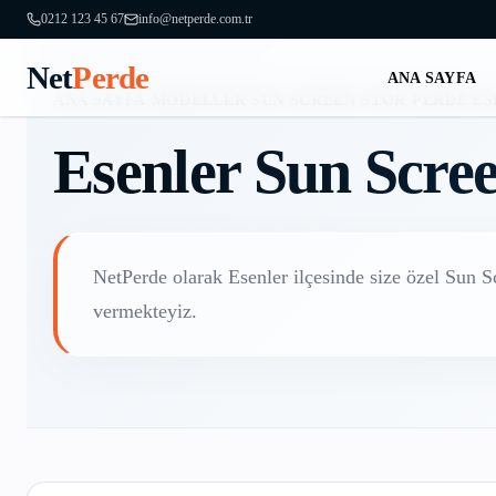
0212 123 45 67
info@netperde.com.tr
Net
Perde
ANA SAYFA
ANA SAYFA
/
MODELLER
/
SUN SCREEN STOR PERDE
/
ES
Esenler
Sun Scree
NetPerde olarak
Esenler
ilçesinde size özel
Sun S
vermekteyiz.