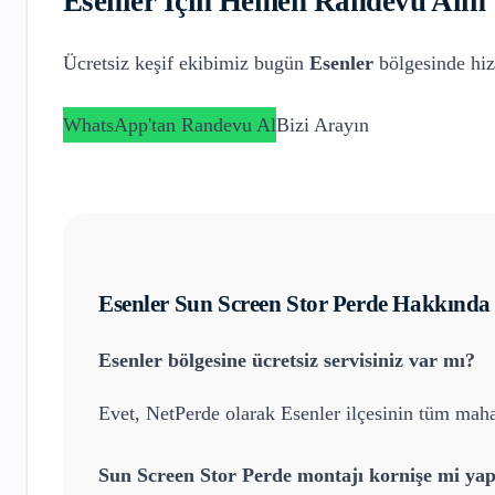
Esenler
İçin Hemen Randevu Alın
Ücretsiz keşif ekibimiz bugün
Esenler
bölgesinde hiz
WhatsApp'tan Randevu Al
Bizi Arayın
Esenler
Sun Screen Stor Perde
Hakkında 
Esenler
bölgesine ücretsiz servisiniz var mı?
Evet, NetPerde olarak
Esenler
ilçesinin tüm mahal
Sun Screen Stor Perde
montajı kornişe mi yap