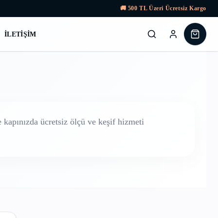
🚚
500
TL Üzeri Ücretsiz Kargo
İLETIŞIM
kapınızda ücretsiz ölçü ve keşif hizmeti