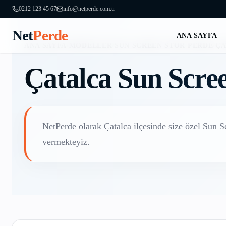
0212 123 45 67
info@netperde.com.tr
Net
Perde
ANA SAYFA
ANA SAYFA
/
MODELLER
/
SUN SCREEN STOR PERDE
/
ÇA
Çatalca
Sun Scre
NetPerde olarak
Çatalca
ilçesinde size özel
Sun S
vermekteyiz.