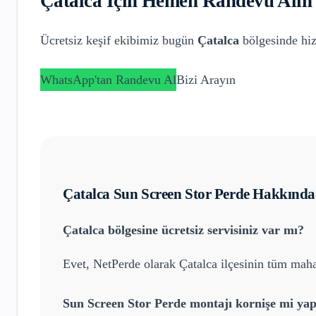
Çatalca
İçin Hemen Randevu Alın
Ücretsiz keşif ekibimiz bugün
Çatalca
bölgesinde hiz
WhatsApp'tan Randevu Al
Bizi Arayın
Çatalca
Sun Screen Stor Perde
Hakkında 
Çatalca
bölgesine ücretsiz servisiniz var mı?
Evet, NetPerde olarak
Çatalca
ilçesinin tüm mahal
Sun Screen Stor Perde
montajı kornişe mi yap