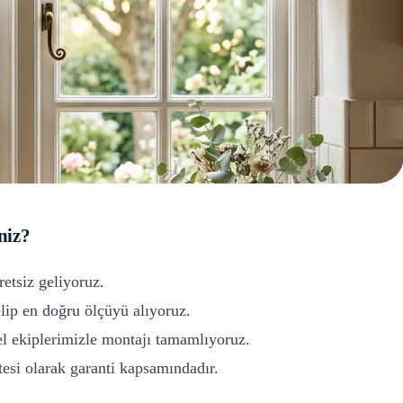
niz?
retsiz geliyoruz.
ip en doğru ölçüyü alıyoruz.
l ekiplerimizle montajı tamamlıyoruz.
si olarak garanti kapsamındadır.