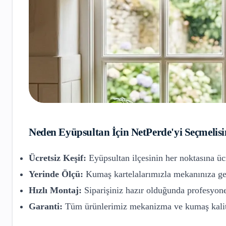
Neden
Eyüpsultan
İçin NetPerde'yi Seçmelisi
Ücretsiz Keşif:
Eyüpsultan
ilçesinin her noktasına üc
Yerinde Ölçü:
Kumaş kartelalarımızla mekanınıza gel
Hızlı Montaj:
Siparişiniz hazır olduğunda profesyone
Garanti:
Tüm ürünlerimiz mekanizma ve kumaş kalite