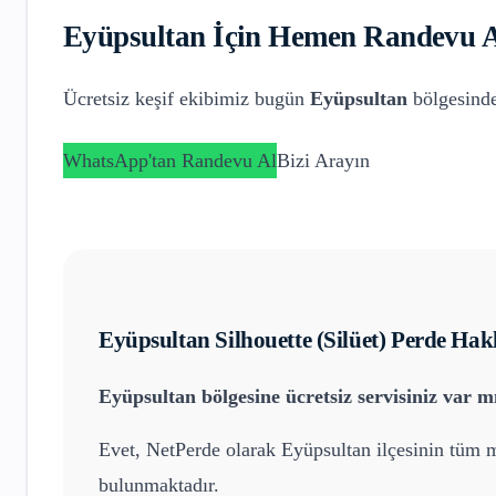
Eyüpsultan
İçin Hemen Randevu A
Ücretsiz keşif ekibimiz bugün
Eyüpsultan
bölgesinde
WhatsApp'tan Randevu Al
Bizi Arayın
Eyüpsultan
Silhouette (Silüet) Perde
Hakk
Eyüpsultan
bölgesine ücretsiz servisiniz var m
Evet, NetPerde olarak
Eyüpsultan
ilçesinin tüm m
bulunmaktadır.