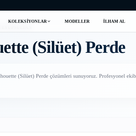
KOLEKSIYONLAR
MODELLER
İLHAM AL
E
/
EYÜPSULTAN
ette (Silüet) Perde
lhouette (Silüet) Perde
çözümleri sunuyoruz. Profesyonel ekibi