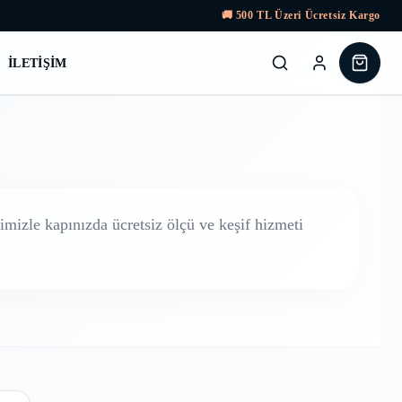
🚚
500
TL Üzeri Ücretsiz Kargo
İLETIŞIM
mizle kapınızda ücretsiz ölçü ve keşif hizmeti