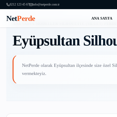
0212 123 45 67
info@netperde.com.tr
Net
Perde
ANA SAYFA
ANA SAYFA
/
MODELLER
/
SILHOUETTE (SILÜET) PERD
Eyüpsultan
Silhou
NetPerde olarak
Eyüpsultan
ilçesinde size özel
Si
vermekteyiz.