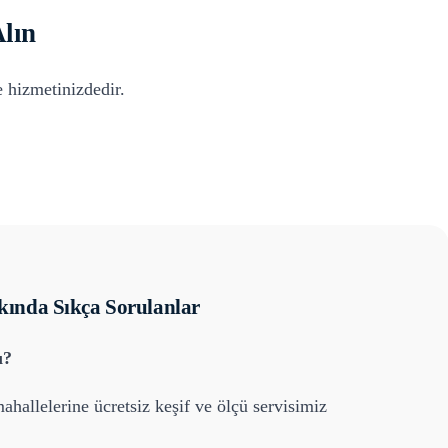
lın
 hizmetinizdedir.
ında Sıkça Sorulanlar
ı?
ahallelerine ücretsiz keşif ve ölçü servisimiz