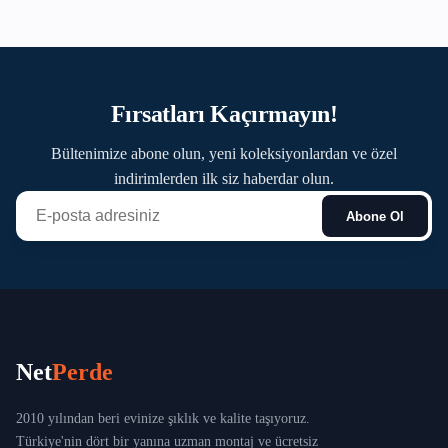
Sarıyer
Silivri
Fırsatları Kaçırmayın!
Sultanbeyli
Bültenimize abone olun, yeni koleksiyonlardan ve özel
Sultangazi
indirimlerden ilk siz haberdar olun.
Abone Ol
Şile
Şişli
Tuzla
Ümraniye
Net
Perde
Üsküdar
2010 yılından beri evinize şıklık ve kalite taşıyoruz.
Türkiye'nin dört bir yanına uzman montaj ve ücretsiz