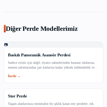
Beykoz
Beylikdüzü
Diğer Perde Modellerimiz
Beyoğlu
Büyükçekmece
📷
Çatalca
Baskılı Panoramik Asansör Perdesi
Sadece eviniz için değil; tiyatro sahnelerinden hastane odalarına,
Çekmeköy
sinema salonlarından çatı katlarına kadar yüksek mühendislik ve
özel teknik kumaşlar gerektiren profesyonel projelerinizde,
İncele →
Esenler
güvenlik standartlarına tam uyumlu ve dayanıklı endüstriyel perde
çözümleri.
Esenyurt
Stor Perde
Eyüpsultan
Yaşam alanlarınıza minimalist bir şıklık katan stor perdeler; tek