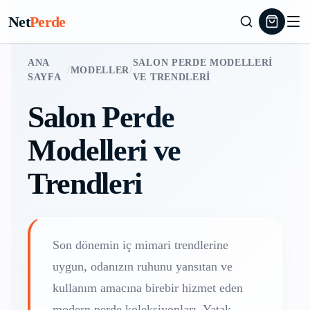
Net
Perde
ANA
SALON PERDE MODELLERI
/
MODELLER
/
SAYFA
VE TRENDLERI
Salon Perde
Modelleri ve
Trendleri
Son dönemin iç mimari trendlerine
uygun, odanızın ruhunu yansıtan ve
kullanım amacına birebir hizmet eden
modern perde koleksiyonları. Yatak