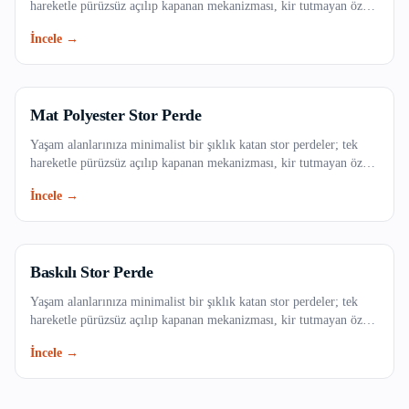
hareketle pürüzsüz açılıp kapanan mekanizması, kir tutmayan özel
Fatih
dokulu kumaş seçenekleri ve uzun ömürlü yapısıyla evinizin veya
İncele →
ofisinizin vazgeçilmezi olacak. Işığı dilediğiniz gibi filtreleyerek
Gaziosmanpaşa
mekanlarınıza ferah bir atmosfer kazandırın.
Güngören
Mat Polyester Stor Perde
Kadıköy
Yaşam alanlarınıza minimalist bir şıklık katan stor perdeler; tek
hareketle pürüzsüz açılıp kapanan mekanizması, kir tutmayan özel
dokulu kumaş seçenekleri ve uzun ömürlü yapısıyla evinizin veya
Kağıthane
İncele →
ofisinizin vazgeçilmezi olacak. Işığı dilediğiniz gibi filtreleyerek
mekanlarınıza ferah bir atmosfer kazandırın.
Kartal
Küçükçekmece
Baskılı Stor Perde
Yaşam alanlarınıza minimalist bir şıklık katan stor perdeler; tek
Maltepe
hareketle pürüzsüz açılıp kapanan mekanizması, kir tutmayan özel
dokulu kumaş seçenekleri ve uzun ömürlü yapısıyla evinizin veya
İncele →
Pendik
ofisinizin vazgeçilmezi olacak. Işığı dilediğiniz gibi filtreleyerek
mekanlarınıza ferah bir atmosfer kazandırın.
Sancaktepe