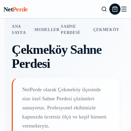
Net
Perde
ANA
SAHNE
/
MODELLER
/
/
ÇEKMEKÖY
SAYFA
PERDESI
Çekmeköy
Sahne
Perdesi
NetPerde olarak
Çekmeköy
ilçesinde
size özel
Sahne Perdesi
çözümleri
sunuyoruz. Profesyonel ekibimizle
kapınızda ücretsiz ölçü ve keşif hizmeti
vermekteyiz.