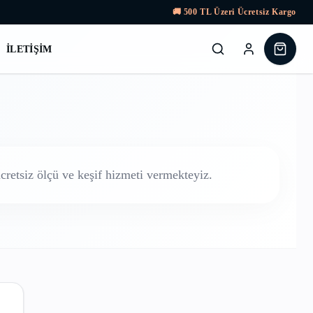
🚚
500
TL Üzeri Ücretsiz Kargo
İLETIŞIM
retsiz ölçü ve keşif hizmeti vermekteyiz.