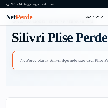
0212 123 45 67
info@netperde.com.tr
Net
Perde
ANA SAYFA
ANA SAYFA
/
MODELLER
/
PLISE PERDE
/
SILIVRI
Silivri
Plise Perde
NetPerde olarak
Silivri
ilçesinde size özel
Plise P