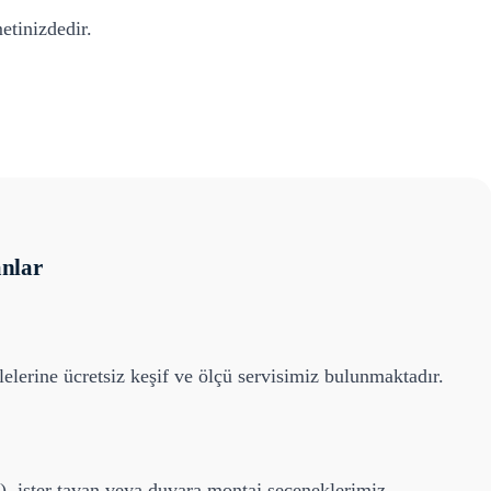
etinizdedir.
nlar
elerine ücretsiz keşif ve ölçü servisimiz bulunmaktadır.
), ister tavan veya duvara montaj seçeneklerimiz