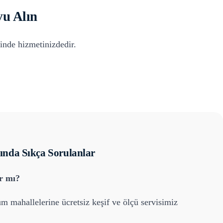
u Alın
inde hizmetinizdedir.
nda Sıkça Sorulanlar
ar mı?
üm mahallelerine ücretsiz keşif ve ölçü servisimiz