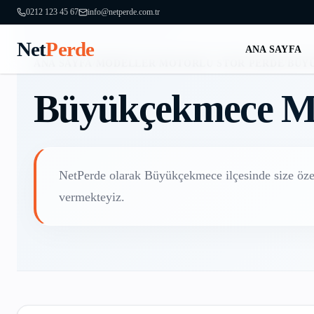
0212 123 45 67
info@netperde.com.tr
Net
Perde
ANA SAYFA
ANA SAYFA
/
MODELLER
/
MOTORLU STOR PERDE
/
BÜY
Büyükçekmece
M
NetPerde olarak
Büyükçekmece
ilçesinde size öz
vermekteyiz.