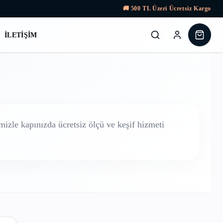
🚚
500
TL Üzeri Ücretsiz Kargo
İLETIŞIM
izle kapınızda ücretsiz ölçü ve keşif hizmeti