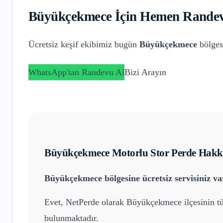
Büyükçekmece
İçin Hemen Randev
Ücretsiz keşif ekibimiz bugün
Büyükçekmece
bölges
WhatsApp'tan Randevu Al
Bizi Arayın
Büyükçekmece
Motorlu Stor Perde
Hakkı
Büyükçekmece
bölgesine ücretsiz servisiniz v
Evet, NetPerde olarak
Büyükçekmece
ilçesinin t
bulunmaktadır.