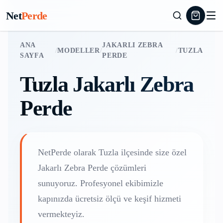
Net
Perde
ANA
JAKARLI ZEBRA
/
MODELLER
/
/
TUZLA
SAYFA
PERDE
Tuzla
Jakarlı Zebra
Perde
NetPerde olarak
Tuzla
ilçesinde size özel
Jakarlı Zebra Perde
çözümleri
sunuyoruz. Profesyonel ekibimizle
kapınızda ücretsiz ölçü ve keşif hizmeti
vermekteyiz.