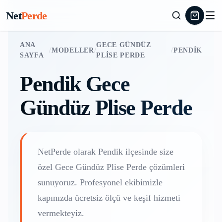
Net
Perde
ANA
GECE GÜNDÜZ
/
MODELLER
/
/
PENDIK
SAYFA
PLISE PERDE
Pendik
Gece
Gündüz Plise Perde
NetPerde olarak
Pendik
ilçesinde size
özel
Gece Gündüz Plise Perde
çözümleri
sunuyoruz. Profesyonel ekibimizle
kapınızda ücretsiz ölçü ve keşif hizmeti
vermekteyiz.