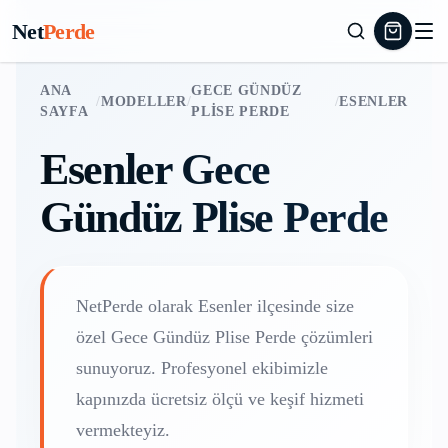
Net
Perde
ANA
GECE GÜNDÜZ
/
MODELLER
/
/
ESENLER
SAYFA
PLISE PERDE
Esenler
Gece
Gündüz Plise Perde
NetPerde olarak
Esenler
ilçesinde size
özel
Gece Gündüz Plise Perde
çözümleri
sunuyoruz. Profesyonel ekibimizle
kapınızda ücretsiz ölçü ve keşif hizmeti
vermekteyiz.