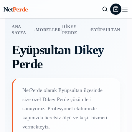
Net
Perde
ANA
DIKEY
/
MODELLER
/
/
EYÜPSULTAN
SAYFA
PERDE
Eyüpsultan
Dikey
Perde
NetPerde olarak
Eyüpsultan
ilçesinde
size özel
Dikey Perde
çözümleri
sunuyoruz. Profesyonel ekibimizle
kapınızda ücretsiz ölçü ve keşif hizmeti
vermekteyiz.