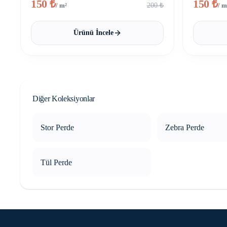
150
₺
150
₺
200
₺
/ m²
/ m
Ürünü İncele
Diğer Koleksiyonlar
Stor Perde
Zebra Perde
Tül Perde