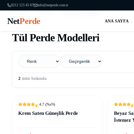
0212 123 45 67
info@netperde.com.tr
Ana Sayfa
Tul Perde
Tul Perde Modelleri
/
/
Net
Perde
ANA SAYFA
Tül Perde Modelleri
2
ürün bulundu
%25 İNDIRIM
4.7
(
NaN
)
%25 İND
Krem Saten Güneşlik Perde
Beyaz Sa
İstemez