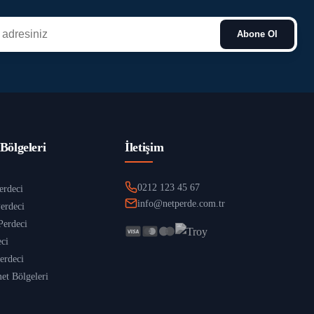
Abone Ol
Bölgeleri
İletişim
0212 123 45 67
erdeci
info@netperde.com.tr
erdeci
Perdeci
eci
erdeci
t Bölgeleri