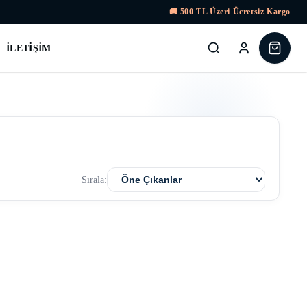
🚚
500
TL Üzeri Ücretsiz Kargo
İLETIŞIM
Sırala: