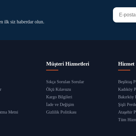
n ilk siz haberdar olun.
Müşteri Hizmetleri
Hizmet 
Sıkça Sorulan Sorular
Beşiktaş P
r
Ölçü Kılavuzu
Kadıköy P
Kargo Bilgileri
Bakırköy 
İade ve Değişim
Şişli Perd
tma Metni
Gizlilik Politikası
Ataşehir P
Tüm Hizme