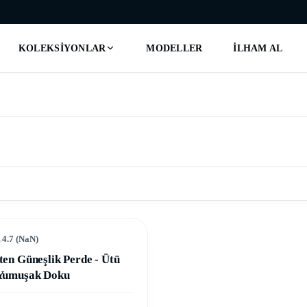
KOLEKSIYONLAR
MODELLER
İLHAM AL
IRIM
4.7
(
NaN
)
ten Güneşlik Perde - Ütü
 Yumuşak Doku