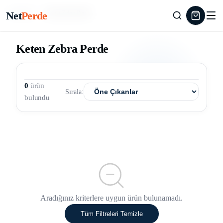
Net
Perde
Ana Sayfa
/
Keten Zebra Perde
Keten Zebra Perde
0
ürün
Sırala:
bulundu
Aradığınız kriterlere uygun ürün bulunamadı.
Tüm Filtreleri Temizle