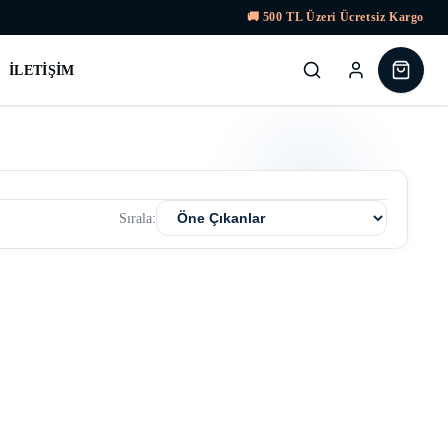
🚚
500
TL Üzeri Ücretsiz Kargo
İLETIŞIM
Sırala: