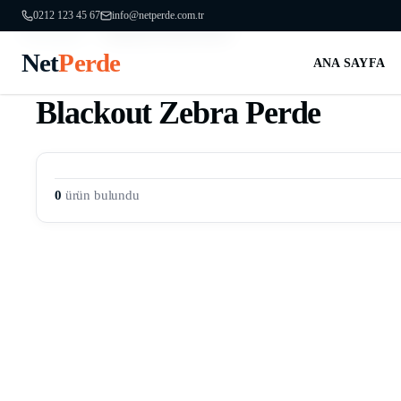
0212 123 45 67
info@netperde.com.tr
Ana Sayfa
Blackout Zebra Perde
/
Net
Perde
ANA SAYFA
Blackout Zebra Perde
0
ürün bulundu