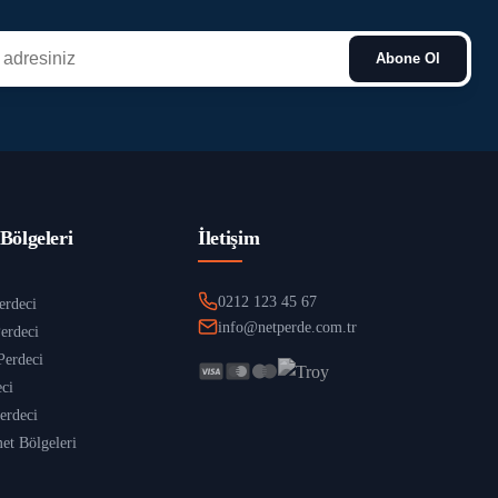
Abone Ol
Bölgeleri
İletişim
0212 123 45 67
erdeci
info@netperde.com.tr
erdeci
Perdeci
eci
erdeci
t Bölgeleri