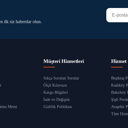
n ilk siz haberdar olun.
Müşteri Hizmetleri
Hizmet 
Sıkça Sorulan Sorular
Beşiktaş P
r
Ölçü Kılavuzu
Kadıköy P
Kargo Bilgileri
Bakırköy 
İade ve Değişim
Şişli Perd
tma Metni
Gizlilik Politikası
Ataşehir P
Tüm Hizme